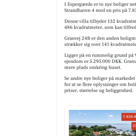
I Espergærde er to nye boliger ne
Strandhaven 4 med en pris på 7.
Denne villa tilbyder 132 kvadratm
486 kvadratmeter, som kan tilfred
Granvej 24B er den anden boligmu
strækker sig over 141 kvadratmet
Ligger på en rummelig grund på 
ejendom er 5.295.000 DKK. Granve
mere plads omkring huset.
Se andre nye boliger på markedet
for at se flere oplysninger om b
priser, størrelse og beliggenhed.
7.850.0
1