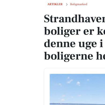
Strandhaven 4 og 2 andre boliger er ko
ARTIKLER
Boligmarked
Strandhaven
boliger er k
denne uge i
boligerne h