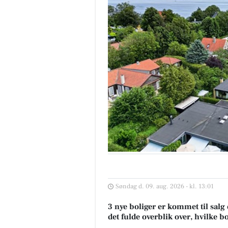
Søndag d. 09. aug. 2026 - kl. 13:01
3 nye boliger er kommet til salg
det fulde overblik over, hvilke b