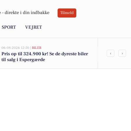
 -
direkte i din indbakke
Tilmeld
SPORT
VEJRET
06-08-2026 12:50 |
BILER
06-08-2026 10:55
‹
›
Pris op til 324.900 kr! Se de dyreste biler
Savner du ny
til salg i Espergærde
ledige still