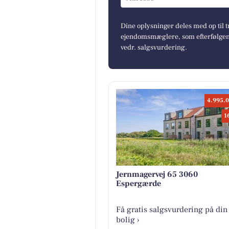
Dine oplysninger deles med op til t
ejendomsmæglere, som efterfølgend
vedr. salgsvurdering.
4.995.0
1
Jernmagervej 65 3060
Espergærde
Få gratis salgsvurdering på din
bolig ›