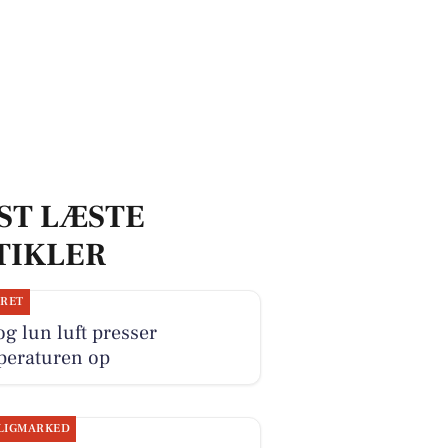
ST LÆSTE
TIKLER
JRET
og lun luft presser
peraturen op
LIGMARKED