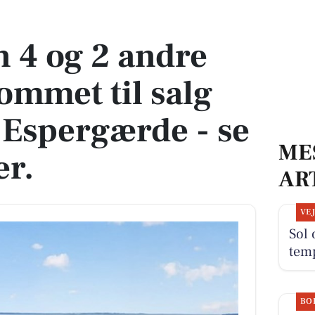
mmet til salg denne uge i Espergærde - se boligerne her.
 4 og 2 andre
ommet til salg
 Espergærde - se
ME
er.
AR
VE
Sol 
tem
BO