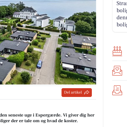
Str
boli
denn
boli
Del artikel
 den seneste uge i Espergærde. Vi giver dig her
oliger der er tale om og hvad de koster.