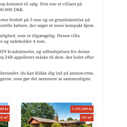
top kommet til salg. Den ene er villaen på
850.000 DKK.
eter fordelt på 5 rum og en grundstørrelse på
sstille købere, der søger et mere kompakt hjem.
lighed, som er tilgængelig. Denne villa
er og indeholder 4 rum.
929 kvadratmeter, og udbudsprisen for denne
j 24B appellerer måske til dem, der leder efter
 herunder, du kan klikke dig ind på annoncerne,
oligerne, som gør det nemmere at sammenligne
00 kr
5.295.000 kr
2
2
32 m
141 m