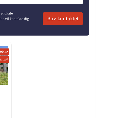
re lokale
Bliv kontaktet
e vil kontakte dig
00 kr
2
64 m