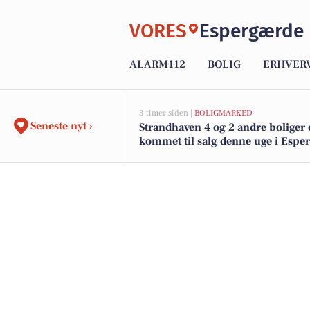
VORES
Espergærde
ALARM112
BOLIG
ERHVER
3 timer siden |
BOLIGMARKED
Seneste nyt ›
Strandhaven 4 og 2 andre boliger 
kommet til salg denne uge i Espe
se boligerne her.