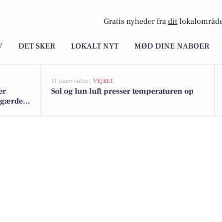
Gratis nyheder fra
dit
lokalområde
V
DET SKER
LOKALT NYT
MØD DINE NABOER
11 timer siden |
VEJRET
er
Sol og lun luft presser temperaturen op
rgærde -