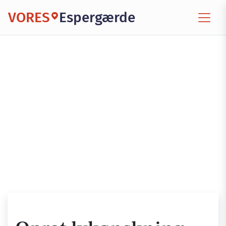
VORES
Espergærde