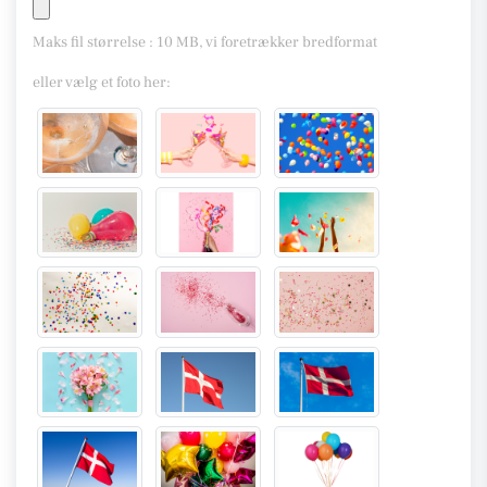
Maks fil størrelse : 10 MB, vi foretrækker bredformat
eller vælg et foto her: