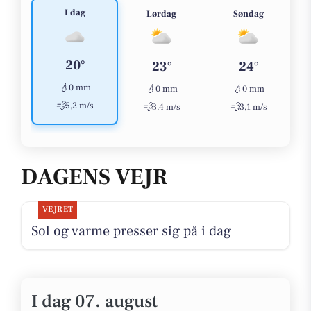
I dag
Lørdag
Søndag
20°
23°
24°
💧
0 mm
💧
💧
0 mm
0 mm
💨
5,2 m/s
💨
💨
3,4 m/s
3,1 m/s
DAGENS VEJR
VEJRET
Sol og varme presser sig på i dag
I dag 07. august