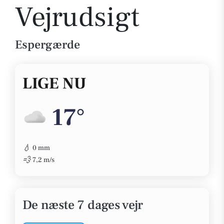
Vejrudsigt
Espergærde
LIGE NU
17°
💧
0 mm
💨
7,2 m/s
De næste 7 dages vejr