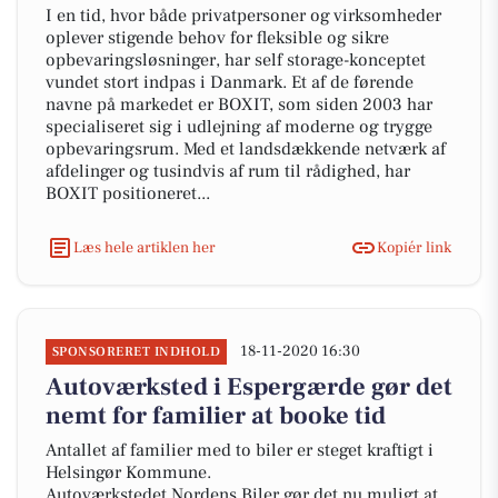
I en tid, hvor både privatpersoner og virksomheder
oplever stigende behov for fleksible og sikre
opbevaringsløsninger, har self storage-konceptet
vundet stort indpas i Danmark. Et af de førende
navne på markedet er BOXIT, som siden 2003 har
specialiseret sig i udlejning af moderne og trygge
opbevaringsrum. Med et landsdækkende netværk af
afdelinger og tusindvis af rum til rådighed, har
BOXIT positioneret...
Læs hele artiklen her
Kopiér link
18-11-2020 16:30
SPONSORERET INDHOLD
Autoværksted i Espergærde gør det
nemt for familier at booke tid
Antallet af familier med to biler er steget kraftigt i
Helsingør Kommune.
Autoværkstedet Nordens Biler gør det nu muligt at