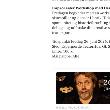
ImproTeater Workshop med Hen
Fredagen begynder med en worksho
skuespiller og danser Henrik Ulda
spontanitet og historiefortælling i
deltage og udforske din kreative
teatersport.
Tidspunkt: Fredag 26. juni 2026, k
Sted: Espergærde TeaterHus, Gl. 
Entré: 100 kr
Målgruppe: Alle
FRED
2
JUN
SCENE // VIA KULTUNAUT