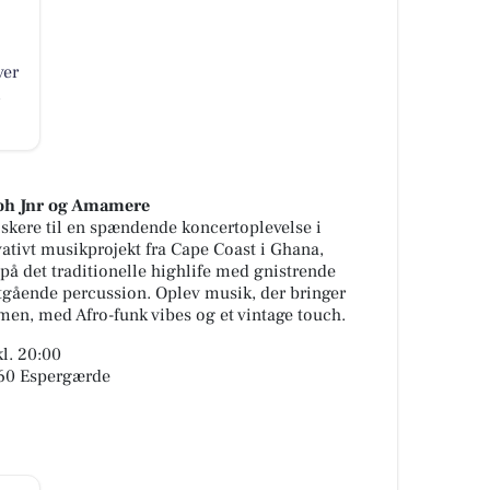
ver
m
oh Jnr og Amamere
skere til en spændende koncertoplevelse i
tivt musikprojekt fra Cape Coast i Ghana,
på det traditionelle highlife med gnistrende
btgående percussion. Oplev musik, der bringer
en, med Afro-funk vibes og et vintage touch.
kl. 20:00
060 Espergærde