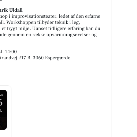
rik Uldall
p i improvisationsteater, ledet af den erfarne
ll. Workshoppen tilbyder teknik i leg,
 et trygt miljø. Uanset tidligere erfaring kan du
 side gennem en række opvarmningsøvelser og
l. 14:00
Strandvej 217 B, 3060 Espergærde
AG
6
.