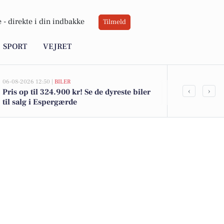
 -
direkte i din indbakke
Tilmeld
SPORT
VEJRET
06-08-2026 12:50 |
BILER
06-08-2026 10:55
‹
›
Pris op til 324.900 kr! Se de dyreste biler
Savner du ny
til salg i Espergærde
ledige still