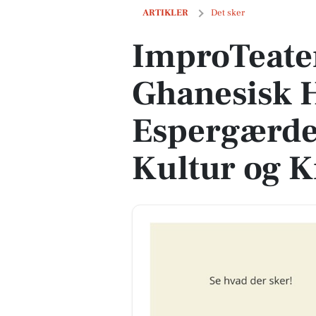
ImproTeater Workshop og Ghanesisk Hi
ARTIKLER
Det sker
ImproTeate
Ghanesisk H
Espergærde
Kultur og Kr