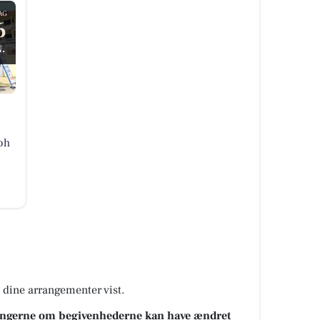
AG
6
.
oh
å dine arrangementer vist.
sningerne om begivenhederne kan have ændret