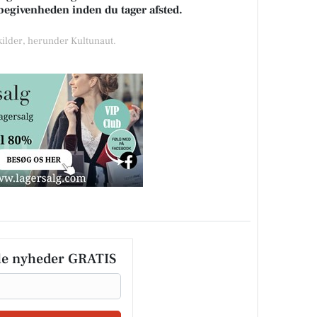
k begivenheden inden du tager afsted.
 kilder, herunder Kultunaut.
le nyheder GRATIS