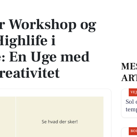
ghlife i Espergærde: En Uge med Kultur og Kreativitet
r Workshop og
ighlife i
: En Uge med
ME
eativitet
AR
VE
Sol 
tem
BO