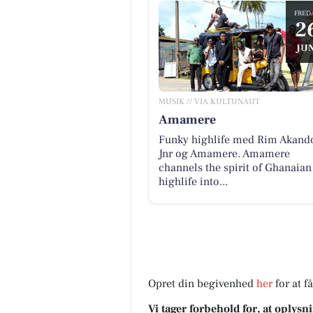
FRED
2
JUN
MUSIK // VIA KULTUNAUT
Amamere
Funky highlife med Rim Akand
Jnr og Amamere. Amamere
channels the spirit of Ghanaian
highlife into...
Opret din begivenhed
her
for at f
Vi tager forbehold for, at oply