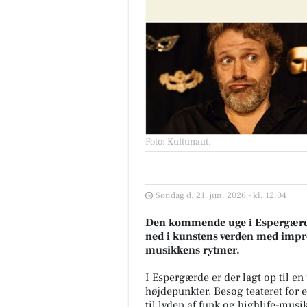
Foto: Kultunaut
.
Søndag d. 21. jun. 2026 - kl. 12:04
Den kommende uge i Espergærde
ned i kunstens verden med improv
musikkens rytmer.
I Espergærde er der lagt op til e
højdepunkter. Besøg teateret for e
til lyden af funk og highlife-musik