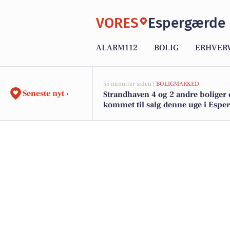
VORES
Espergærde
ALARM112
BOLIG
ERHVER
55 minutter siden |
BOLIGMARKED
Seneste nyt ›
Strandhaven 4 og 2 andre boliger 
kommet til salg denne uge i Espe
se boligerne her.