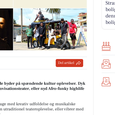
Str
boli
denn
boli
Del artikel
 byder på spændende kultur oplevelser. Dyk
isationsteater, eller nyd Afro-funky highlife
n uge med kreativ udfoldelse og musikalske
n utraditionel teateroplevelse, eller vibrer med
.