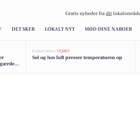
Gratis nyheder fra
dit
lokalområde
V
DET SKER
LOKALT NYT
MØD DINE NABOER
8 timer siden |
VEJRET
er
Sol og lun luft presser temperaturen op
rgærde -