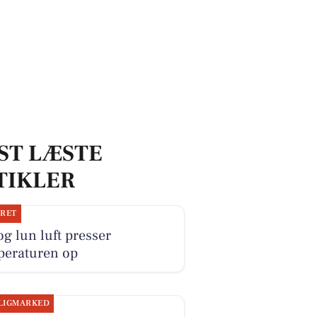
ST LÆSTE
TIKLER
JRET
og lun luft presser
peraturen op
LIGMARKED