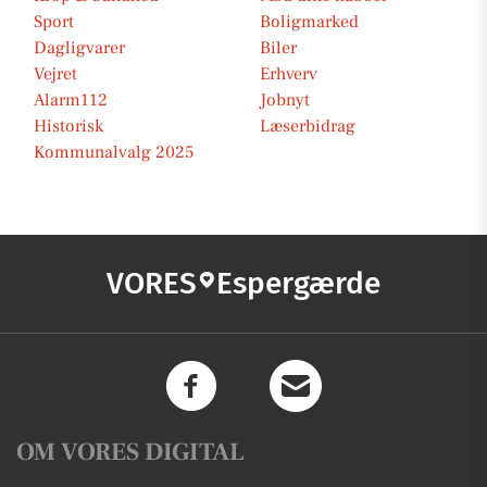
Sport
Boligmarked
Dagligvarer
Biler
Vejret
Erhverv
Alarm112
Jobnyt
Historisk
Læserbidrag
Kommunalvalg 2025
VORES
Espergærde
OM VORES DIGITAL