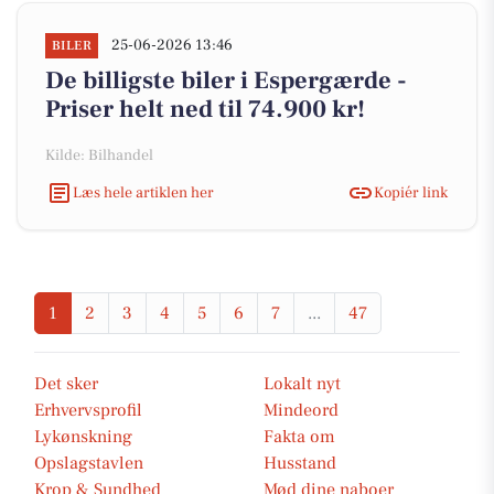
25-06-2026 13:46
BILER
De billigste biler i Espergærde -
Priser helt ned til 74.900 kr!
Kilde: Bilhandel
Læs hele artiklen her
Kopiér link
1
2
3
4
5
6
7
...
47
Det sker
Lokalt nyt
Erhvervsprofil
Mindeord
Lykønskning
Fakta om
Opslagstavlen
Husstand
Krop & Sundhed
Mød dine naboer