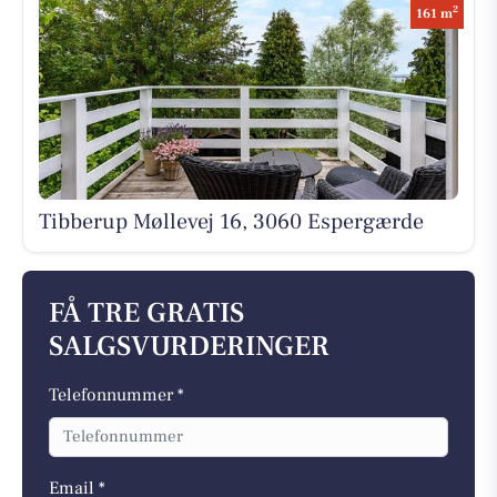
2
161 m
Tibberup Møllevej 16, 3060 Espergærde
FÅ TRE GRATIS
SALGSVURDERINGER
Telefonnummer *
Email *