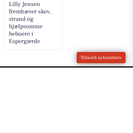
Lilly Jensen
fremhæver skov,
strand og
hjælpsomme
beboere i
Espergærde
Tilmeld nyhedsbrev
VORES
Espergærde
OM VORES DIGITAL