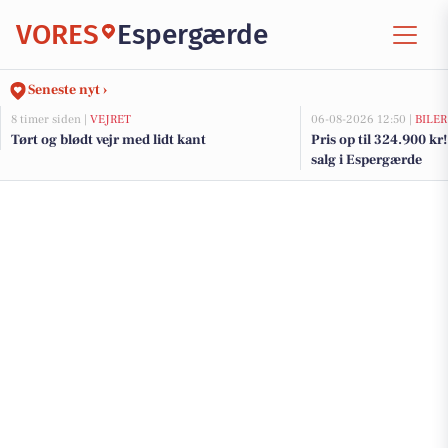
VORES
Espergærde
Seneste nyt ›
8 timer siden |
VEJRET
06-08-2026 12:50 |
BILER
Tørt og blødt vejr med lidt kant
Pris op til 324.900 kr! 
salg i Espergærde