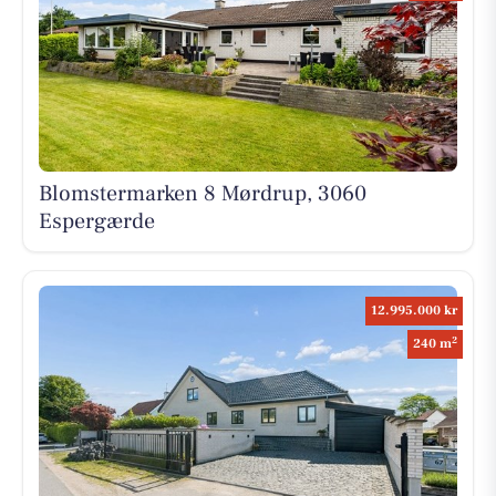
Blomstermarken 8 Mørdrup, 3060
Espergærde
12.995.000 kr
2
240 m