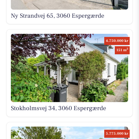
Ny Strandvej 65, 3060 Espergærde
4.750.000 kr
2
151 m
Stokholmsvej 34, 3060 Espergærde
5.775.000 kr