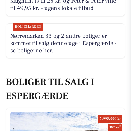
Magnum is til 25 kr. og Peter & Peter vine
til 49,95 kr. - ugens lokale tilbud
BOLIGMARKED
Nørremarken 33 og 2 andre boliger er
kommet til salg denne uge i Espergærde -
se boligerne her.
BOLIGER TIL SALG I
ESPERGÆRDE
5.995.000 kr
2
187 m