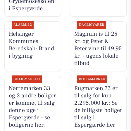
Grydemoseskolen
i Espergærde
ALARM112
DAGLIGVARER
Helsingør
Magnum is til 25
Kommunes
kr. og Peter &
Beredskab: Brand
Peter vine til 49,95
i bygning
kr. - ugens lokale
tilbud
BOLIGMARKED
BOLIGMARKED
Nørremarken 33
Rugmarken 73 er
og 2 andre boliger
til salg for kun
er kommet til salg
2.295.000 kr.: Se
denne uge i
de billigste boliger
Espergærde - se
til salg i
boligerne her.
Espergærde her