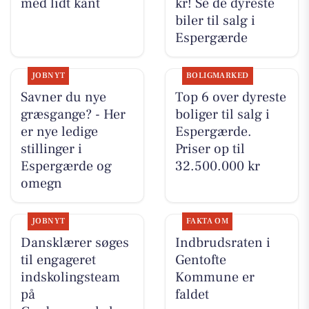
med lidt kant
kr! Se de dyreste
biler til salg i
Espergærde
JOBNYT
BOLIGMARKED
Savner du nye
Top 6 over dyreste
græsgange? - Her
boliger til salg i
er nye ledige
Espergærde.
stillinger i
Priser op til
Espergærde og
32.500.000 kr
omegn
JOBNYT
FAKTA OM
Dansklærer søges
Indbrudsraten i
til engageret
Gentofte
indskolingsteam
Kommune er
på
faldet