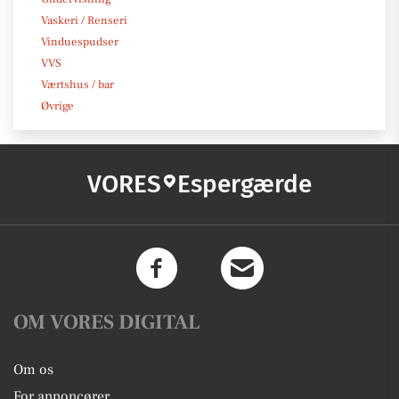
Vaskeri / Renseri
Vinduespudser
VVS
Værtshus / bar
Øvrige
VORES
Espergærde
OM VORES DIGITAL
Om os
For annoncører