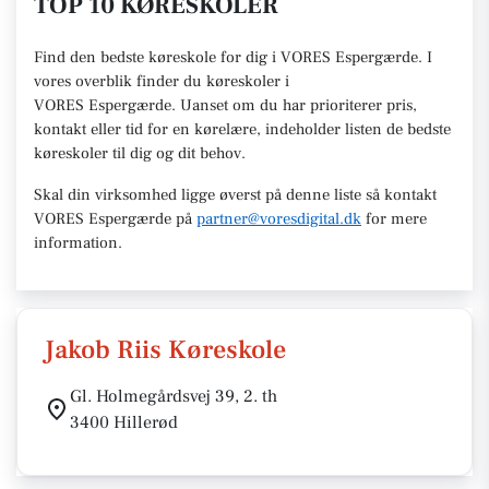
TOP 10 KØRESKOLER
Find den
bedste køreskole
for dig i VORES Espergærde. I
vores overblik finder du køreskoler i
VORES
Espergærde
.
U
anset om du har prioriterer pris,
kontakt eller tid for en kørelære
, indeholder listen de bedste
køreskoler til dig og dit behov.
Skal din virksomhed ligge øverst på denne liste så kontakt
VORES Espergærde
på
partner@voresdigital.dk
for mere
information.
Jakob Riis Køreskole
Gl. Holmegårdsvej 39, 2. th
3400 Hillerød