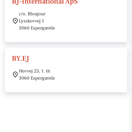
BJ-International ApS
c/o. Bleujour
Lysskovvej 1
3060 Espergærde
BY.EJ
Hovvej 25, 1. th
3060 Espergærde