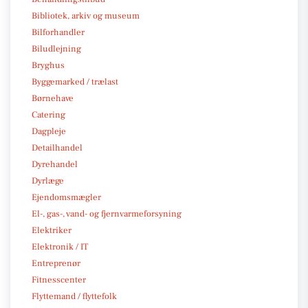
Bibliotek, arkiv og museum
Bilforhandler
Biludlejning
Bryghus
Byggemarked / trælast
Børnehave
Catering
Dagpleje
Detailhandel
Dyrehandel
Dyrlæge
Ejendomsmægler
El-, gas-, vand- og fjernvarmeforsyning
Elektriker
Elektronik / IT
Entreprenør
Fitnesscenter
Flyttemand / flyttefolk