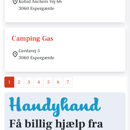
Kofod Anchers Vej 66
3060 Espergærde
Camping Gas
Gerdavej 5
3060 Espergærde
1
2
3
4
5
6
7
Få billig hjælp fra