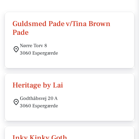
Guldsmed Pade v/Tina Brown
Pade
Nørre Torv 8
3060 Espergærde
Heritage by Lai
Godthåbsvej 20 A
3060 Espergærde
Inky Kinky Goth