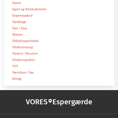
Smed
Sport og fritidsaktivitet
Supermarked
Tandlæge
Taxi / Taxa
Tømrer
Udlejningselskab
Undervisning
Vaskeri / Renseri
Vinduespudser
VVS
Værtshus / bar
Øvrige
VORES
Espergærde