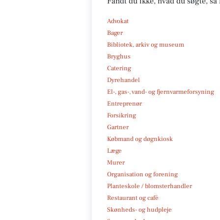
Fandt du ikke, hvad du søgte, så 
Advokat
Bager
Bibliotek, arkiv og museum
Bryghus
Catering
Dyrehandel
El-, gas-, vand- og fjernvarmeforsyning
Entreprenør
Forsikring
Gartner
Købmand og døgnkiosk
Læge
Murer
Organisation og forening
Planteskole / blomsterhandler
Restaurant og café
Skønheds- og hudpleje