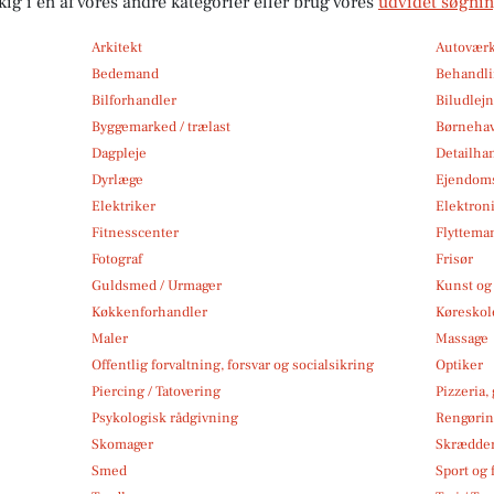
kig i en af vores andre kategorier eller brug vores
udvidet søgni
Arkitekt
Autoværk
Bedemand
Behandli
Bilforhandler
Biludlej
Byggemarked / trælast
Børneha
Dagpleje
Detailha
Dyrlæge
Ejendom
Elektriker
Elektroni
Fitnesscenter
Flytteman
Fotograf
Frisør
Guldsmed / Urmager
Kunst og 
Køkkenforhandler
Køreskol
Maler
Massage
Offentlig forvaltning, forsvar og socialsikring
Optiker
Piercing / Tatovering
Pizzeria,
Psykologisk rådgivning
Rengøri
Skomager
Skrædde
Smed
Sport og f