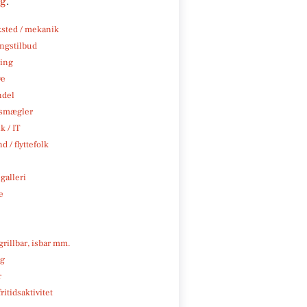
ng
.
sted / mekanik
ngstilbud
ning
ve
ndel
smægler
k / IT
d / flyttefolk
galleri
e
 grillbar, isbar mm.
ng
r
ritidsaktivitet