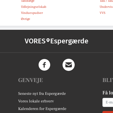
Tandlæge
Taxi / Tax
Udlejningselskab
Undervis
Vinduespudser
VVS
Øvrige
VORES
Espergærde
GENVEJE
BLI
Få l
Seneste nyt fra Espergærde
Email
Vores lokale erhverv
Kalenderen for Espergærde