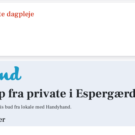
te dagpleje
lp fra private i Espergær
is bud fra lokale med Handyhand.
er