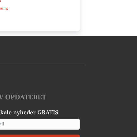
a
ning
V OPDATERET
okale nyheder GRATIS