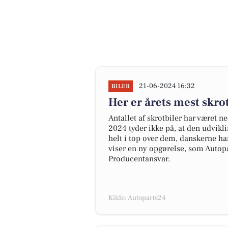
21-06-2024 16:32
BILER
Her er årets mest skr
Antallet af skrotbiler har været n
2024 tyder ikke på, at den udvikl
helt i top over dem, danskerne har
viser en ny opgørelse, som Autopa
Producentansvar.
Kilde: Autoparts24