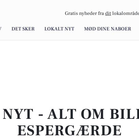
Gratis nyheder fra
dit
lokalområde
V
DET SKER
LOKALT NYT
MØD DINE NABOER
NYT - ALT OM BIL
ESPERGÆRDE