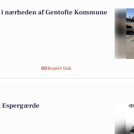
alg i nærheden af Gentofte Kommune
Kopiér link
g i Espergærde