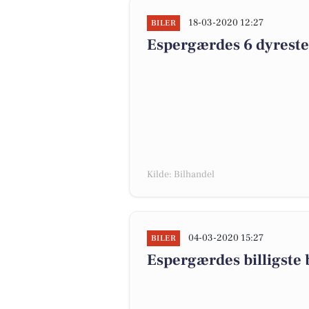
18-03-2020 12:27
BILER
Espergærdes 6 dyreste b
Kilde: Bilhandel
04-03-2020 15:27
BILER
Espergærdes billigste b