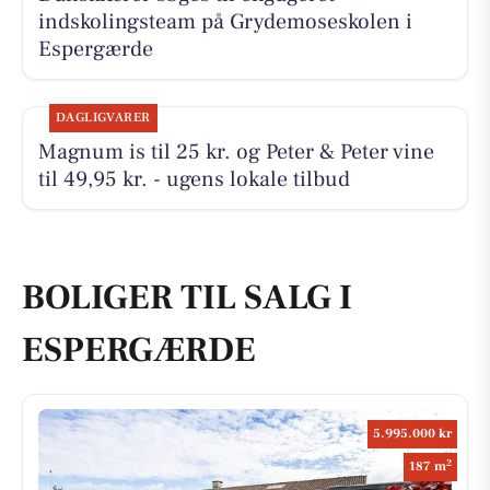
indskolingsteam på Grydemoseskolen i
Espergærde
DAGLIGVARER
Magnum is til 25 kr. og Peter & Peter vine
til 49,95 kr. - ugens lokale tilbud
BOLIGER TIL SALG I
ESPERGÆRDE
5.995.000 kr
2
187 m