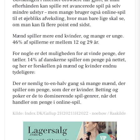
efterhånden kan spille ret avancerede spil på selv
mindre udstyr – men mange bruger også online-spil
til et øjebliks afveksling, hvor man bare lige skal se,
om man kan få flere point end sidst.
Mænd spiller mere end kvinder, og mange er unge.
46% af spillerne er mellem 12 og 29 år.
For nogle er det muligheden for at vinde penge, der
tæller. 14% af danskerne spiller om penge på nettet,
og her er forskellen på mænd og kvinder endnu
tydeligere:
Der er nemlig to-en-halv gang så mange mænd, der
spiller om penge, som der er kvinder. Betting og
poker er de to dominerende spil-genrer, når det
handler om penge i online-spil.
Kilde: Index DK/Gallup 2H20211H2022 - noehow / Raakilde