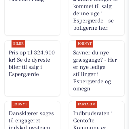
kommet til salg
denne uge i
Espergærde - se
boligerne her.
BILER
JOBNYT
Pris op til 324.900
Savner du nye
kr! Se de dyreste
græsgange? - Her
biler til salg i
er nye ledige
Espergærde
stillinger i
Espergærde og
omegn
JOBNYT
FAKTA OM
Dansklærer søges
Indbrudsraten i
til engageret
Gentofte
indskolingsteam
Kommune er