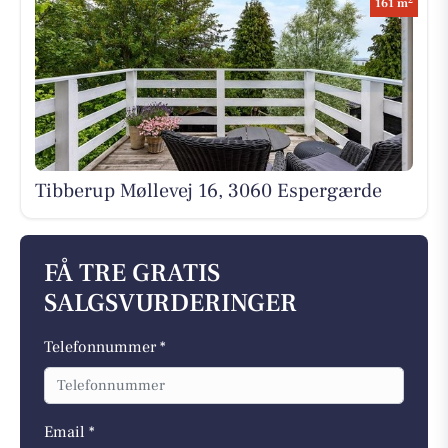
161 m
Tibberup Møllevej 16, 3060 Espergærde
FÅ TRE GRATIS
SALGSVURDERINGER
Telefonnummer *
Email *