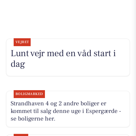
VEJRET
Lunt vejr med en våd start i
dag
BOLIGMARKED
Strandhaven 4 og 2 andre boliger er
kommet til salg denne uge i Espergærde -
se boligerne her.