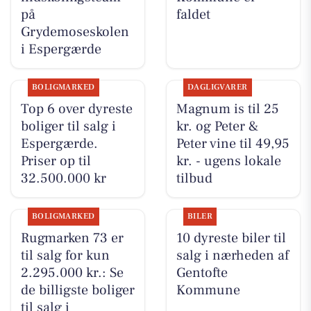
på
faldet
Grydemoseskolen
i Espergærde
BOLIGMARKED
DAGLIGVARER
Top 6 over dyreste
Magnum is til 25
boliger til salg i
kr. og Peter &
Espergærde.
Peter vine til 49,95
Priser op til
kr. - ugens lokale
32.500.000 kr
tilbud
BOLIGMARKED
BILER
Rugmarken 73 er
10 dyreste biler til
til salg for kun
salg i nærheden af
2.295.000 kr.: Se
Gentofte
de billigste boliger
Kommune
til salg i