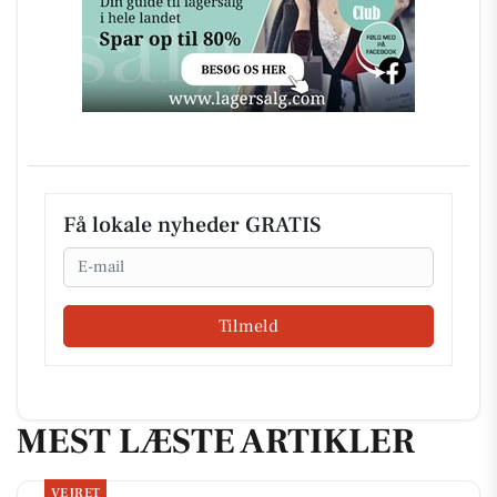
Få lokale nyheder GRATIS
Email
Tilmeld
MEST LÆSTE ARTIKLER
VEJRET