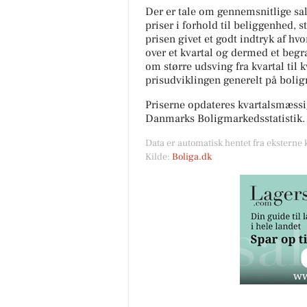
Der er tale om gennemsnitlige salg
priser i forhold til beliggenhed, s
prisen givet et godt indtryk af hv
over et kvartal og dermed et begræ
om større udsving fra kvartal til 
prisudviklingen generelt på boli
Priserne opdateres kvartalsmæssig
Danmarks Boligmarkedsstatistik.
Data er automatisk hentet fra eksterne 
Kilde:
Boliga.dk