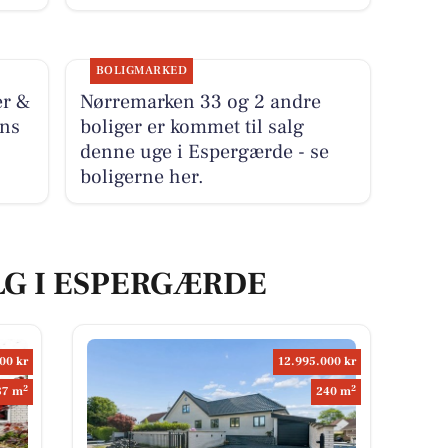
BOLIGMARKED
er &
Nørremarken 33 og 2 andre
ens
boliger er kommet til salg
denne uge i Espergærde - se
boligerne her.
LG I ESPERGÆRDE
00 kr
12.995.000 kr
2
2
87 m
240 m