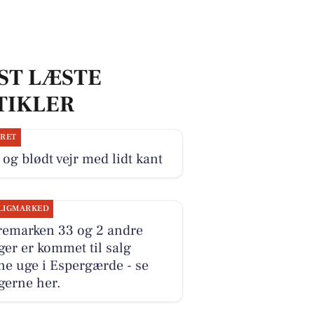
ST LÆSTE
TIKLER
JRET
 og blødt vejr med lidt kant
LIGMARKED
remarken 33 og 2 andre
ger er kommet til salg
e uge i Espergærde - se
gerne her.