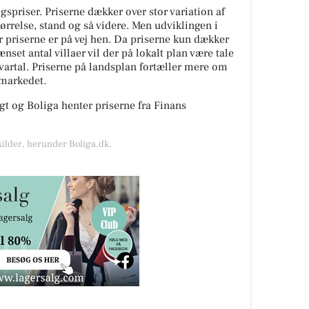
spriser. Priserne dækker over stor variation af
tørrelse, stand og så videre. Men udviklingen i
or priserne er på vej hen. Da priserne kun dækker
nset antal villaer vil der på lokalt plan være tale
kvartal. Priserne på landsplan fortæller mere om
gmarkedet.
t og Boliga henter priserne fra Finans
kilder, herunder Boliga.dk.