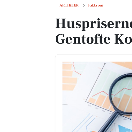
Huspriserne går op i Gentofte Komm
ARTIKLER
Fakta om
Huspriserne
Gentofte 