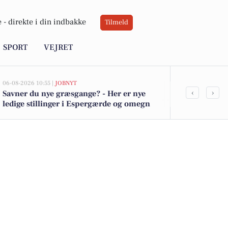
 -
direkte i din indbakke
Tilmeld
SPORT
VEJRET
06-08-2026 10:55 |
JOBNYT
05-08-2026 13:02
‹
›
Savner du nye græsgange? - Her er nye
Top 6 over dy
ledige stillinger i Espergærde og omegn
Espergærde. 