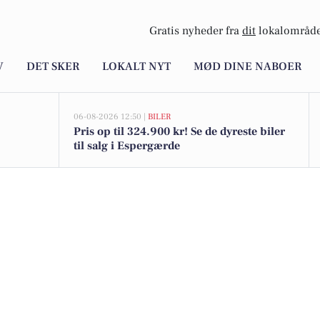
Gratis nyheder fra
dit
lokalområde
V
DET SKER
LOKALT NYT
MØD DINE NABOER
06-08-2026 12:50 |
BILER
Pris op til 324.900 kr! Se de dyreste biler
til salg i Espergærde