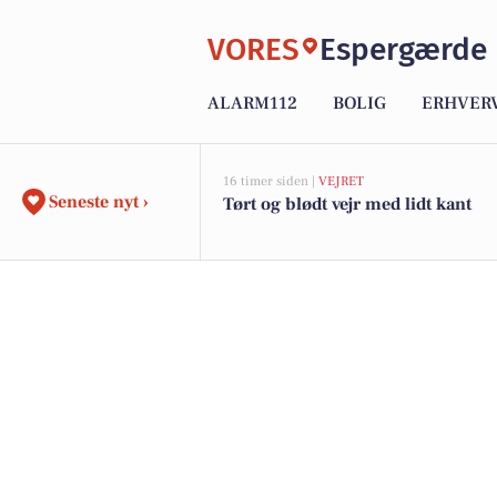
VORES
Espergærde
ALARM112
BOLIG
ERHVER
16 timer siden |
VEJRET
Seneste nyt ›
Tørt og blødt vejr med lidt kant