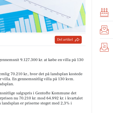
Del artikel
 gennemsnit 9.127.300 kr. at købe en villa på 130
mlig 70.210 kr., hvor det på landsplan kostede
r villa. En gennemsnitlig villa på 130 kvm.
ndsplan.
snitlige salgspris i Gentofte Kommune det
rprisen nu 70.210 kr. mod 64.892 kr. i kvartalet
På landsplan er priserne steget med 2,3% i