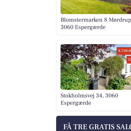
Blomstermarken 8 Mørdrup
3060 Espergærde
4.750.0
1
Stokholmsvej 34, 3060
Espergærde
FÅ TRE GRATIS SA