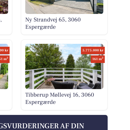
,
Ny Strandvej 65, 3060
Espergærde
00 kr
5.775.000 kr
2
2
51 m
161 m
Tibberup Møllevej 16, 3060
Espergærde
LGSVURDERINGER AF DIN