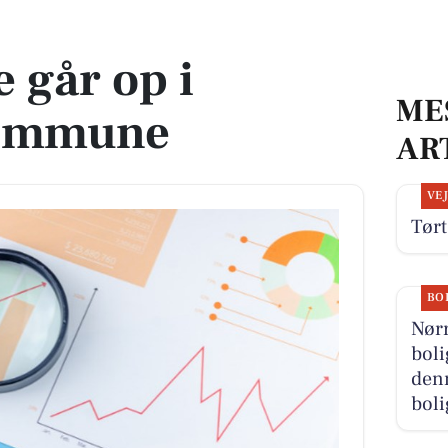
une
 går op i
ME
Kommune
AR
VE
Tørt
BO
Nør
boli
denn
boli