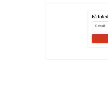
Få loka
Email