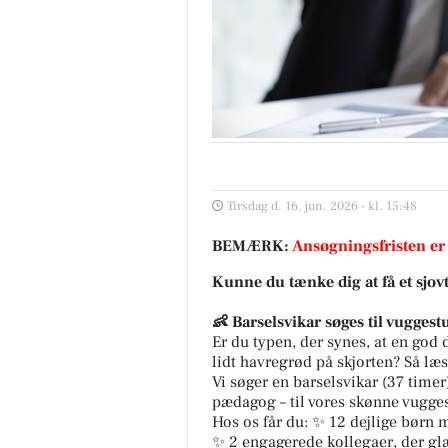
Tirsdag d. 16. jun. 2026 - kl. 15:48
BEMÆRK:
Ansøgningsfristen er
Kunne du tænke dig at få et sjov
👶 Barselsvikar søges til vuggest
Er du typen, der synes, at en god
lidt havregrød på skjorten? Så læs
Vi søger en barselsvikar (37 tim
pædagog – til vores skønne vugge
Hos os får du: ✨ 12 dejlige børn 
✨ 2 engagerede kollegaer, der gl