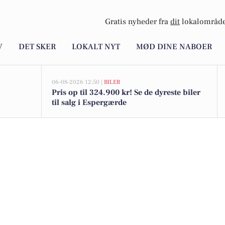
Gratis nyheder fra
dit
lokalområde
V
DET SKER
LOKALT NYT
MØD DINE NABOER
06-08-2026 12:50 |
BILER
Pris op til 324.900 kr! Se de dyreste biler
til salg i Espergærde