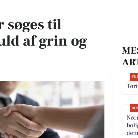
 grin og hjerte
 søges til
uld af grin og
ME
AR
VE
Tørt
BO
Nør
boli
denn