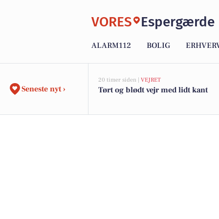
VORES
Espergærde
ALARM112
BOLIG
ERHVER
20 timer siden |
VEJRET
Seneste nyt ›
Tørt og blødt vejr med lidt kant