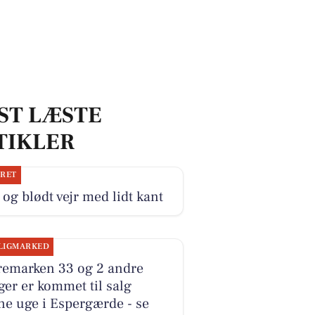
ST LÆSTE
TIKLER
JRET
 og blødt vejr med lidt kant
LIGMARKED
remarken 33 og 2 andre
ger er kommet til salg
e uge i Espergærde - se