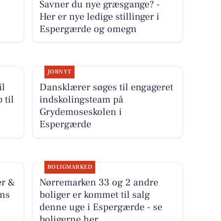
Savner du nye græsgange? -
Her er nye ledige stillinger i
Espergærde og omegn
JOBNYT
il
Dansklærer søges til engageret
 til
indskolingsteam på
Grydemoseskolen i
Espergærde
BOLIGMARKED
er &
Nørremarken 33 og 2 andre
ens
boliger er kommet til salg
denne uge i Espergærde - se
boligerne her.