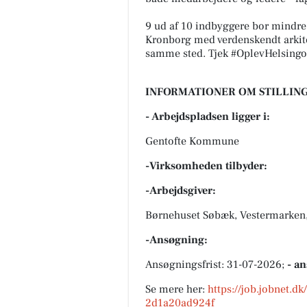
9 ud af 10 indbyggere bor mindr
Kronborg med verdenskendt arkite
samme sted. Tjek #OplevHelsingor
INFORMATIONER OM STILLING
- Arbejdspladsen ligger i:
Gentofte Kommune
-Virksomheden tilbyder:
-Arbejdsgiver:
Børnehuset Søbæk, Vestermarken
-Ansøgning:
Ansøgningsfrist: 31-07-2026;
- a
Se mere her:
https://job.jobnet.d
2d1a20ad924f