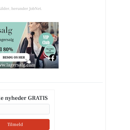
kilder, herunder JobNet.
le nyheder GRATIS
Tilmeld