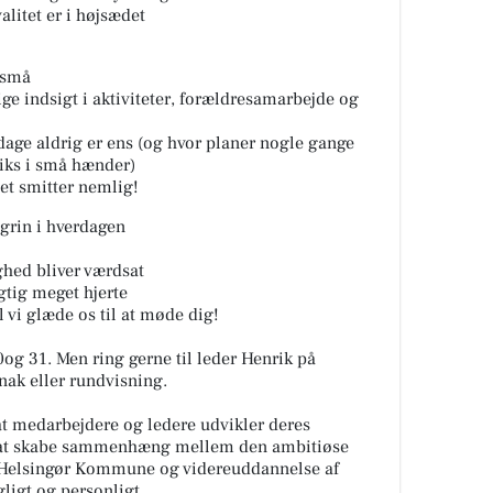
litet er i højsædet
 små
lige indsigt i aktiviteter, forældresamarbejde og
 dage aldrig er ens (og hvor planer nogle gange
iks i små hænder)
et smitter nemlig!
 grin i hverdagen
ghed bliver værdsat
igtig meget hjerte
l vi glæde os til at møde dig!
og 31. Men ring gerne til leder Henrik på
nak eller rundvisning.
t medarbejdere og ledere udvikler deres
på at skabe sammenhæng mellem den ambitiøse
n Helsingør Kommune og videreuddannelse af
ligt og personligt.