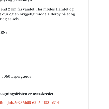
e end 2 km fra vandet. Her mødes Hamlet og
ktur og en hyggelig middelalderby på ét og
 og se selv.
EN:
, 3060 Espergærde
nsøgningsfristen er overskredet
k/find-job/5c936b55-62e5-4f82-b314-