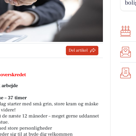
boli
Del artikel
 overskredet
t arbejde
ue – 37 timer
 dag starter med små grin, store kram og måske
 videre!
er) de næste 12 måneder – meget gerne uddannet
stue.
med store personligheder
æder sig til at byde dig velkommen