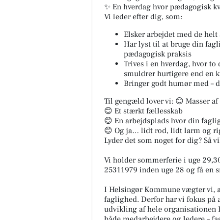
✨ En hverdag hvor pædagogisk kva
Vi leder efter dig, som:
Elsker arbejdet med de helt
Har lyst til at bruge din fag
pædagogisk praksis
Trives i en hverdag, hvor to
smuldrer hurtigere end en k
Bringer godt humør med – d
Til gengæld lover vi: 😊 Masser af
😊 Et stærkt fællesskab
😊 En arbejdsplads hvor din fagli
😊 Og ja… lidt rod, lidt larm og r
Lyder det som noget for dig? Så vi
Vi holder sommerferie i uge 29,30
25311979 inden uge 28 og få en s
I Helsingør Kommune vægter vi, a
faglighed. Derfor har vi fokus 
udvikling af hele organisatione
både medarbejdere og ledere – fag