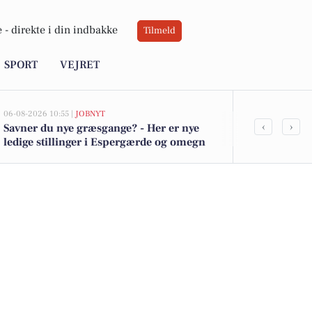
 -
direkte i din indbakke
Tilmeld
SPORT
VEJRET
06-08-2026 10:55 |
JOBNYT
05-08-2026 13:02
‹
›
Savner du nye græsgange? - Her er nye
Top 6 over dy
ledige stillinger i Espergærde og omegn
Espergærde. 