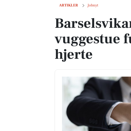
Barselsvikar søges til vuggestue fuld af
ARTIKLER
Jobnyt
Barselsvikar
vuggestue f
hjerte