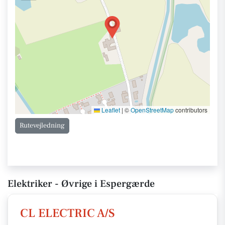
Leaflet
|
©
OpenStreetMap
contributors
Rutevejledning
Elektriker - Øvrige i Espergærde
CL ELECTRIC A/S