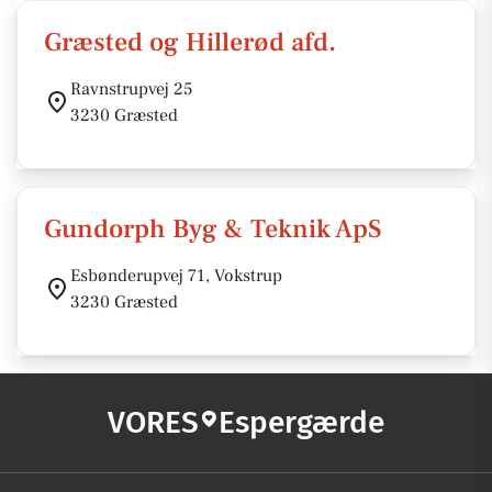
Græsted og Hillerød afd.
Ravnstrupvej 25
3230 Græsted
Gundorph Byg & Teknik ApS
Esbønderupvej 71, Vokstrup
3230 Græsted
VORES
Espergærde