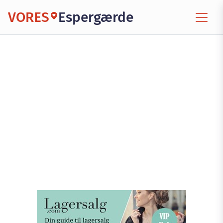
VORES
Espergærde