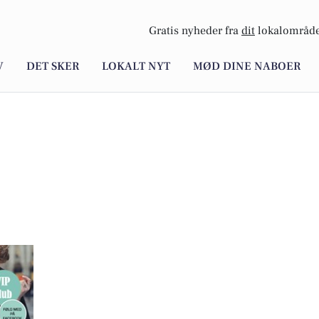
Gratis nyheder fra
dit
lokalområde
V
DET SKER
LOKALT NYT
MØD DINE NABOER