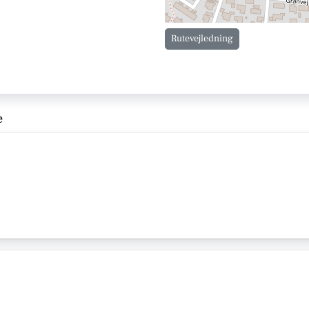
Rutevejledning
e