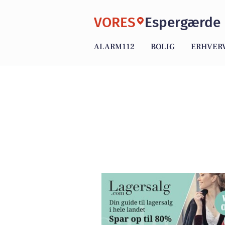
VORES
Espergærde
ALARM112
BOLIG
ERHVER