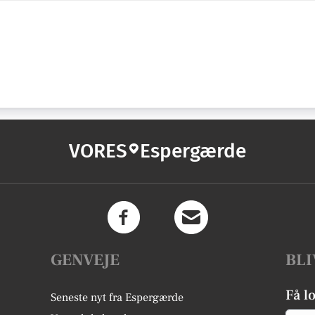
VORES
Espergærde
GENVEJE
BLI
Få l
Seneste nyt fra Espergærde