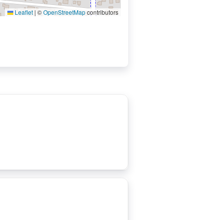
Leaflet
|
©
OpenStreetMap
contributors