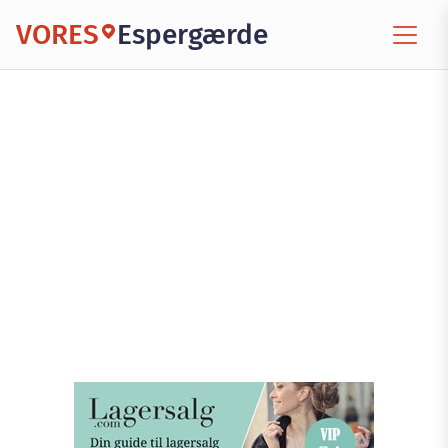
VORES
Espergærde