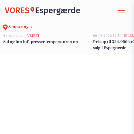
VORES
Espergærde
Seneste nyt ›
6 timer siden |
VEJRET
06-08-2026 12:50 |
BILER
Sol og lun luft presser temperaturen op
Pris op til 324.900 kr! 
salg i Espergærde