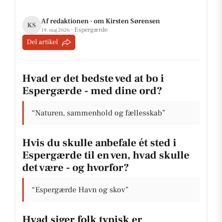
Af redaktionen · om Kirsten Sørensen
KS
· Espergærde
19. maj 2026
Del artikel
Hvad er det bedste ved at bo i
Espergærde - med dine ord?
“Naturen, sammenhold og fællesskab”
Hvis du skulle anbefale ét sted i
Espergærde til en ven, hvad skulle
det være - og hvorfor?
“Espergærde Havn og skov”
Hvad siger folk typisk er